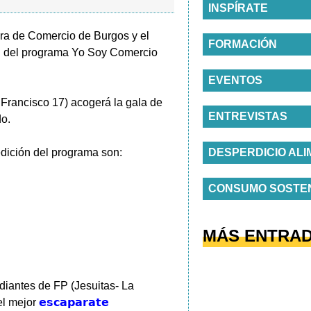
INSPÍRATE
ra de Comercio de Burgos y el
FORMACIÓN
ón del programa Yo Soy Comercio
EVENTOS
 Francisco 17) acogerá la gala de
ENTREVISTAS
do.
edición del programa son:
DESPERDICIO ALI
CONSUMO SOSTE
MÁS ENTRA
udiantes de FP (Jesuitas- La
el mejor
𝗲𝘀𝗰𝗮𝗽𝗮𝗿𝗮𝘁𝗲