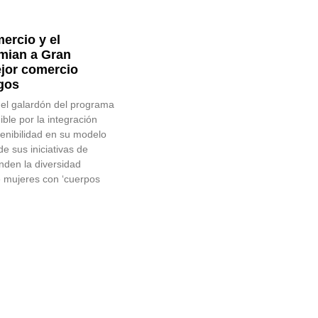
ercio y el
mian a Gran
jor comercio
gos
el galardón del programa
le por la integración
enibilidad en su modelo
e sus iniciativas de
enden la diversidad
de mujeres con ‘cuerpos