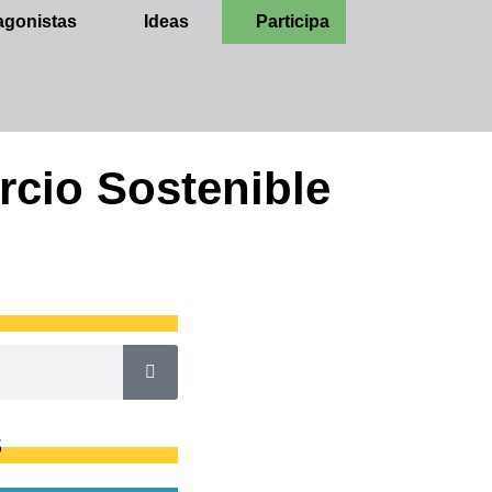
agonistas
Ideas
Participa
rcio Sostenible
S