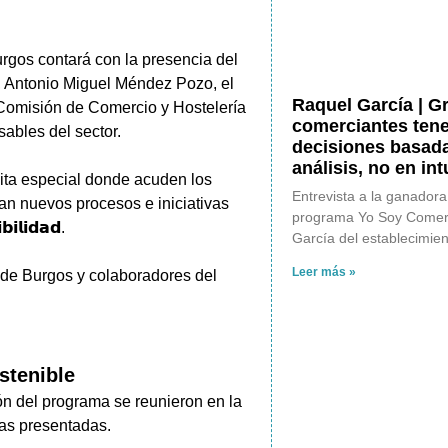
rgos contará con la presencia del
, Antonio Miguel Méndez Pozo, el
Raquel García | G
 Comisión de Comercio y Hostelería
comerciantes ten
ables del sector.
decisiones basada
análisis, no en in
cita especial donde acuden los
Entrevista a la ganadora 
an nuevos procesos e iniciativas
programa Yo Soy Comerc
𝗶𝗹𝗶𝗱𝗮𝗱.
García del establecimie
Leer más »
 de Burgos y colaboradores del
stenible
ón del programa se reunieron en la
as presentadas.