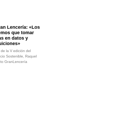
ran Lencería: «Los
emos que tomar
s en datos y
tuiciones»
de la V edición del
io Sostenible, Raquel
nto GranLencería