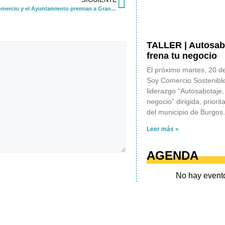
La Cámara de Comercio y el Ayuntamiento premian a Gran Lencería como mejor comercio sostenible de Burgos
TALLER | Autosabo
frena tu negocio
El próximo martes, 20 d
Soy Comercio Sostenible 
liderazgo “Autosabotaje,
negocio” dirigida, priori
del municipio de Burgos.
Leer más »
AGENDA
No hay event