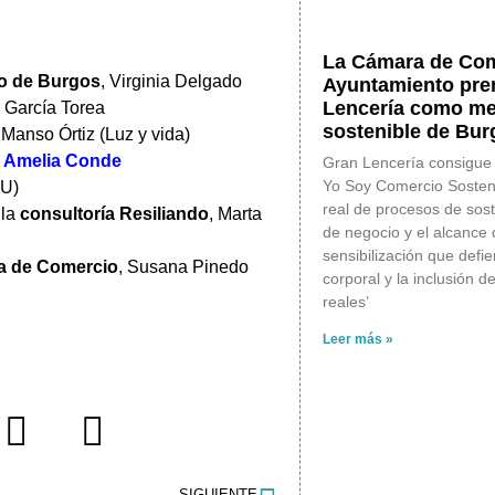
La Cámara de Com
o de Burgos
, Virginia Delgado
Ayuntamiento pre
Lencería como me
s García Torea
sostenible de Bur
Manso Órtiz (Luz y vida)
:
Amelia Conde
Gran Lencería consigue 
Yo Soy Comercio Sostenib
BU)
real de procesos de sost
 la
consultoría Resiliando
, Marta
de negocio y el alcance d
sensibilización que defi
a de Comercio
, Susana Pinedo
corporal y la inclusión 
reales’
Leer más »
SIGUIENTE